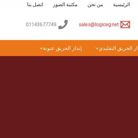
الرئيسية
من نحن
مكتبة الصور
اتصل بنا
01143677749
sales@logiceg.net
ار الحريق التقليدي
إنذار الحريق عنونة