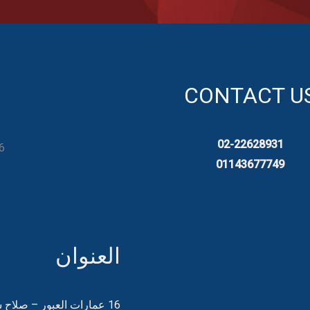
CONTACT U
02-22628931
 Floor 6 - Cairo Egypt
01143677749
العنوان
16 عمارات العبور – صلاح سالم – الدور 6 – القاهرة مصر