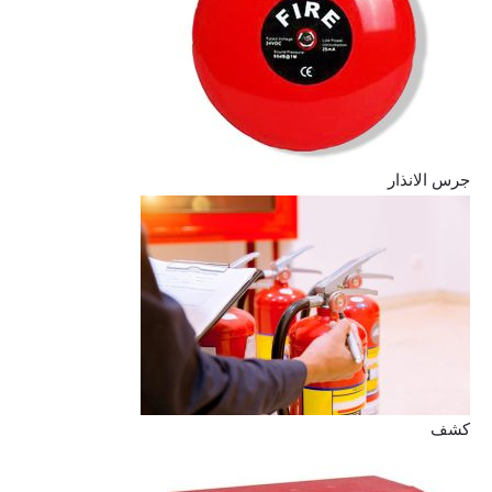
جرس الانذار
كشف