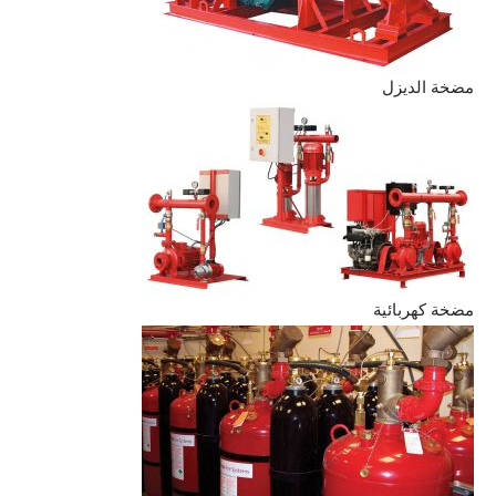
مضخة الديزل
مضخة كهربائية