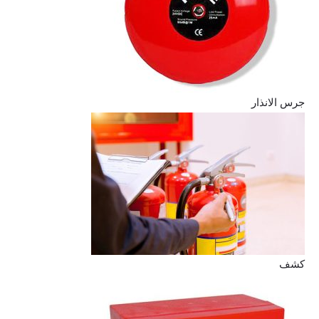
جرس الانذار
كشف