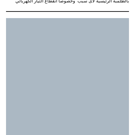
بالطلمبة الرئيسية ﻻى سبب وخصوصا انقطاع التيار الكهربائي