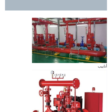
أنابيب