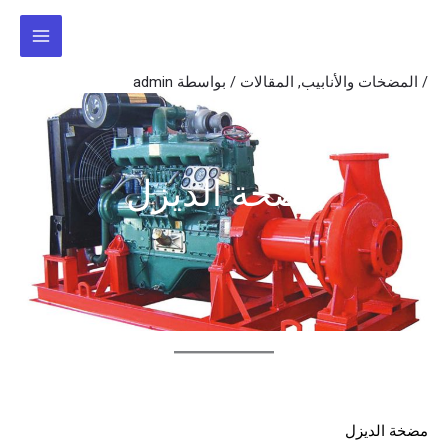
خطي
لى
لمحتوى
/
المضخات والأنابيب
,
المقالات
/ بواسطة
admin
مضخة الديزل
مضخة الديزل