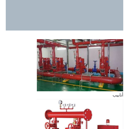
أنابيب