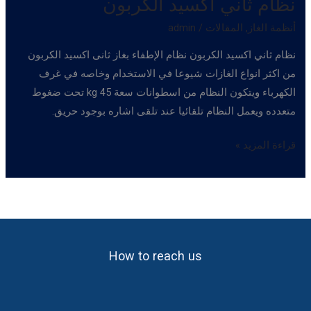
نظام ثاني اكسيد الكربون
أنظمة الغاز
,
المقالات
/
admin
نظام ثاني اكسيد الكربون نظام الإطفاء بغاز ثانى اكسيد الكربون
من اكثر انواع الغازات شيوعا في الاستخدام وخاصه في غرف
الكهرباء ويتكون النظام من اسطوانات سعة 45 kg تحت ضغوط
متعدده ويعمل النظام تلقائيا عند تلقى اشاره بوجود حريق.
نظام
قراءة المزيد »
ثاني
اكسيد
الكربون
How to reach us