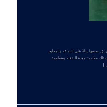
ببعضها. بناءً على القواعد والمعايير
. يمتلك مقاومة جيدة للضغط ومقاومة