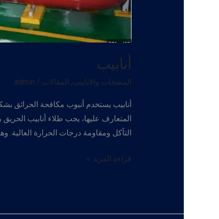
أنابيب
المضخات والأنابيب
,
المقالات
/
admin
أنابيب يستخدم أنبوب مكافحة الحرائق بشكل 
المتعارف عليها، يجب طلاء أنابيب الحريق 
التآكل ومقاومة درجات الحرارة العالية. وهو مدرج في قوائم UL وFM ومعايير السلا
أنابيب
قراءة المزيد »