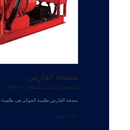
مضخة الفارس
المضخات والأنابيب
,
المقالات
/
admin
مضخة الفارس طلمبة الجوكى هى طلمبة تع
مضخة
قراءة المزيد »
الفارس