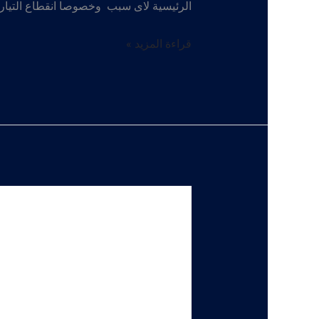
الرئيسية ﻻى سبب وخصوصا انقطاع التيار ا
مضخة
قراءة المزيد »
الديزل