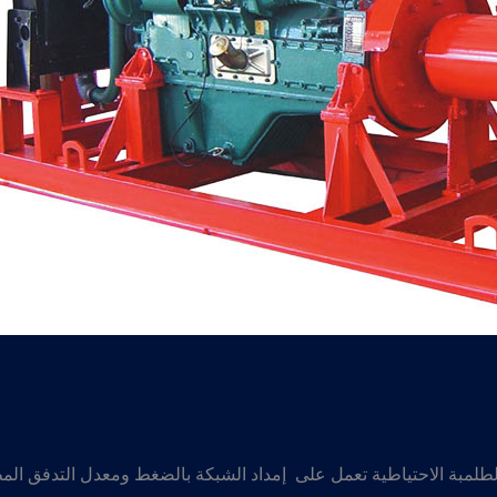
لمبة الاحتياطية تعمل على إمداد الشبكة بالضغط ومعدل التدفق ال