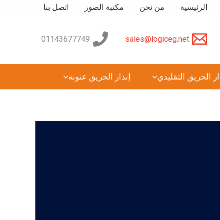
الرئيسية
من نحن
مكتبة الصور
اتصل بنا
01143677749
sales@logiceg.net
ار الحريق التقليدي
إنذار الحريق عنونة