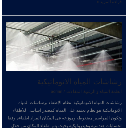
نظام
قراءة المزيد »
مائي
رشاشات المياه الاتوماتيكية
أنظمة المياه و الرغوة
,
المقالات
/
admin
رشاشات المياه الاتوماتيكية نظام الإطفاء برشاشات المياه
الاتوماتيكية هو نظام يعتمد على المياه كمصدر اساسى للأطفاء
وتكون المواسير مضغوطه وموزعه فى المكان المراد اطفاءه وفقا
لحسابات هندسيه وهيدروليكيه بحيث يتم اطفاء المكان من خلال