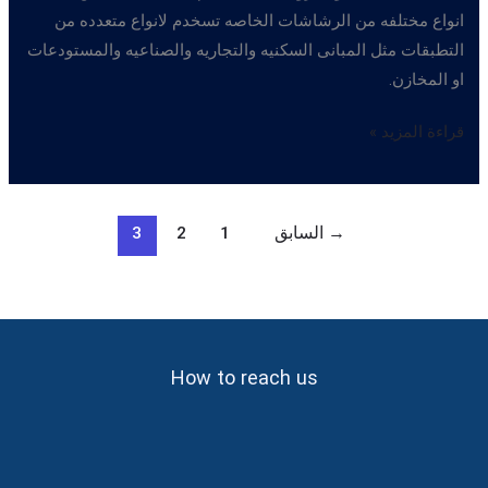
انواع مختلفه من الرشاشات الخاصه تسخدم لانواع متعدده من
التطبقات مثل المبانى السكنيه والتجاريه والصناعيه والمستودعات
او المخازن.
رشاشات
قراءة المزيد »
المياه
الاتوماتيكية
→
السابق
1
2
3
How to reach us