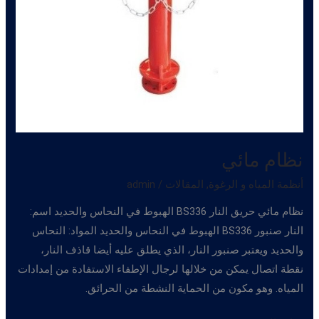
نظام مائي
أنظمة المياه و الرغوة
,
المقالات
/
admin
نظام مائي حريق النار BS336 الهبوط في النحاس والحديد اسم:
النار صنبور BS336 الهبوط في النحاس والحديد المواد: النحاس
والحديد ويعتبر صنبور النار، الذي يطلق عليه أيضا قاذف النار،
نقطة اتصال يمكن من خلالها لرجال الإطفاء الاستفادة من إمدادات
المياه. وهو مكون من الحماية النشطة من الحرائق.